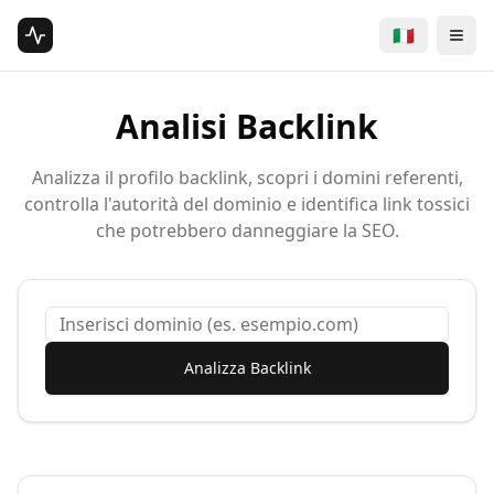
🇮🇹
Togg
Analisi Backlink
Analizza il profilo backlink, scopri i domini referenti,
controlla l'autorità del dominio e identifica link tossici
che potrebbero danneggiare la SEO.
Analizza Backlink